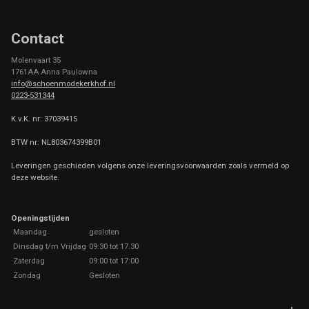
Contact
Molenvaart 35
1761AA Anna Paulowna
info@schoenmodekerkhof.nl
0223-531344
K.v.K. nr: 37039415
BTW nr: NL803674399B01
Leveringen geschieden volgens onze leveringsvoorwaarden zoals vermeld op
deze website.
Openingstijden
Maandag
gesloten
Dinsdag t/m Vrijdag
09:30 tot 17.30
Zaterdag
09:00 tot 17:00
Zondag
Gesloten