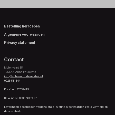
Footer
Bestelling herroepen
Algemene voorwaarden
Privacy statement
Contact
Molenvaart 35
1761AA Anna Paulowna
info@schoenmodekerkhof.nl
0223-531344
K.v.K. nr: 37039415
BTW nr: NL803674399B01
Leveringen geschieden volgens onze leveringsvoorwaarden zoals vermeld op
deze website.