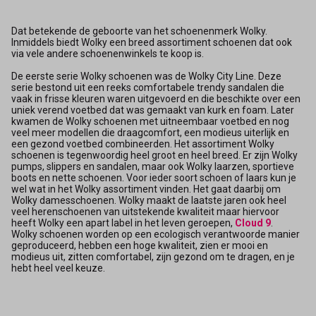
Dat betekende de geboorte van het schoenenmerk Wolky.
Inmiddels biedt Wolky een breed assortiment schoenen dat ook
via vele andere schoenenwinkels te koop is.
De eerste serie Wolky schoenen was de Wolky City Line. Deze
serie bestond uit een reeks comfortabele trendy sandalen die
vaak in frisse kleuren waren uitgevoerd en die beschikte over een
uniek verend voetbed dat was gemaakt van kurk en foam. Later
kwamen de Wolky schoenen met uitneembaar voetbed en nog
veel meer modellen die draagcomfort, een modieus uiterlijk en
een gezond voetbed combineerden. Het assortiment Wolky
schoenen is tegenwoordig heel groot en heel breed. Er zijn Wolky
pumps, slippers en sandalen, maar ook Wolky laarzen, sportieve
boots en nette schoenen. Voor ieder soort schoen of laars kun je
wel wat in het Wolky assortiment vinden. Het gaat daarbij om
Wolky damesschoenen. Wolky maakt de laatste jaren ook heel
veel herenschoenen van uitstekende kwaliteit maar hiervoor
heeft Wolky een apart label in het leven geroepen,
Cloud 9
.
Wolky schoenen worden op een ecologisch verantwoorde manier
geproduceerd, hebben een hoge kwaliteit, zien er mooi en
modieus uit, zitten comfortabel, zijn gezond om te dragen, en je
hebt heel veel keuze.