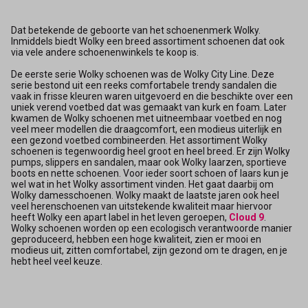
Dat betekende de geboorte van het schoenenmerk Wolky.
Inmiddels biedt Wolky een breed assortiment schoenen dat ook
via vele andere schoenenwinkels te koop is.
De eerste serie Wolky schoenen was de Wolky City Line. Deze
serie bestond uit een reeks comfortabele trendy sandalen die
vaak in frisse kleuren waren uitgevoerd en die beschikte over een
uniek verend voetbed dat was gemaakt van kurk en foam. Later
kwamen de Wolky schoenen met uitneembaar voetbed en nog
veel meer modellen die draagcomfort, een modieus uiterlijk en
een gezond voetbed combineerden. Het assortiment Wolky
schoenen is tegenwoordig heel groot en heel breed. Er zijn Wolky
pumps, slippers en sandalen, maar ook Wolky laarzen, sportieve
boots en nette schoenen. Voor ieder soort schoen of laars kun je
wel wat in het Wolky assortiment vinden. Het gaat daarbij om
Wolky damesschoenen. Wolky maakt de laatste jaren ook heel
veel herenschoenen van uitstekende kwaliteit maar hiervoor
heeft Wolky een apart label in het leven geroepen,
Cloud 9
.
Wolky schoenen worden op een ecologisch verantwoorde manier
geproduceerd, hebben een hoge kwaliteit, zien er mooi en
modieus uit, zitten comfortabel, zijn gezond om te dragen, en je
hebt heel veel keuze.