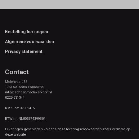
Footer
Bestelling herroepen
Algemene voorwaarden
Privacy statement
Contact
Molenvaart 35
1761AA Anna Paulowna
info@schoenmodekerkhof.nl
0223-531344
K.v.K. nr: 37039415
BTW nr: NL803674399B01
Leveringen geschieden volgens onze leveringsvoorwaarden zoals vermeld op
deze website.