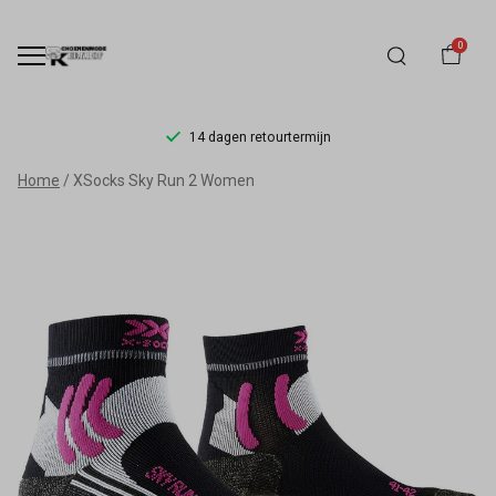
0
14 dagen retourtermijn
XSocks
Home
XSocks Sky Run 2 Women
Sky
Run
2
Women
-
Schoenmode