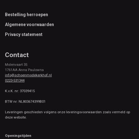
Footer
Bestelling herroepen
Algemene voorwaarden
Privacy statement
Contact
Molenvaart 35
1761AA Anna Paulowna
info@schoenmodekerkhof.nl
0223-531344
K.v.K. nr: 37039415
BTW nr: NL803674399B01
Leveringen geschieden volgens onze leveringsvoorwaarden zoals vermeld op
deze website.
Openingstijden