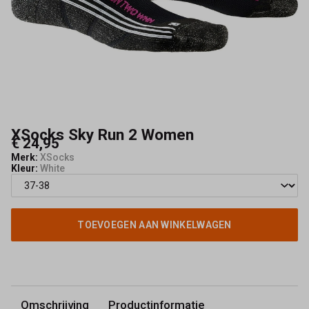
Kerkhof
XSocks Sky Run 2 Women
€ 24,95
Merk:
XSocks
Kleur:
White
TOEVOEGEN AAN WINKELWAGEN
Omschrijving
Productinformatie