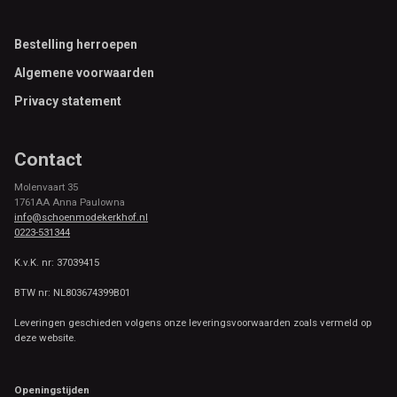
Footer
Bestelling herroepen
Algemene voorwaarden
Privacy statement
Contact
Molenvaart 35
1761AA Anna Paulowna
info@schoenmodekerkhof.nl
0223-531344
K.v.K. nr: 37039415
BTW nr: NL803674399B01
Leveringen geschieden volgens onze leveringsvoorwaarden zoals vermeld op
deze website.
Openingstijden