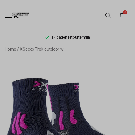
0
14 dagen retourtermijn
XSocks
Home
XSocks Trek outdoor w
Trek
outdoor
w
-
Schoenmode
Kerkhof