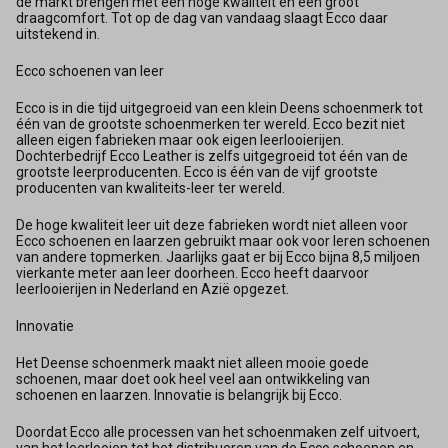
de markt brengen met een hoge kwaliteit en een groot
draagcomfort. Tot op de dag van vandaag slaagt Ecco daar
uitstekend in.
Ecco schoenen van leer
Ecco is in die tijd uitgegroeid van een klein Deens schoenmerk tot
één van de grootste schoenmerken ter wereld. Ecco bezit niet
alleen eigen fabrieken maar ook eigen leerlooierijen.
Dochterbedrijf Ecco Leather is zelfs uitgegroeid tot één van de
grootste leerproducenten. Ecco is één van de vijf grootste
producenten van kwaliteits-leer ter wereld.
De hoge kwaliteit leer uit deze fabrieken wordt niet alleen voor
Ecco schoenen en laarzen gebruikt maar ook voor leren schoenen
van andere topmerken. Jaarlijks gaat er bij Ecco bijna 8,5 miljoen
vierkante meter aan leer doorheen. Ecco heeft daarvoor
leerlooierijen in Nederland en Azië opgezet.
Innovatie
Het Deense schoenmerk maakt niet alleen mooie goede
schoenen, maar doet ook heel veel aan ontwikkeling van
schoenen en laarzen. Innovatie is belangrijk bij Ecco.
Doordat Ecco alle processen van het schoenmaken zelf uitvoert,
van het leerlooien tot het distribueren van de Ecco schoenen en