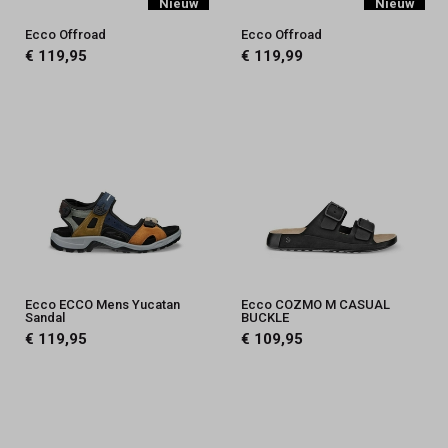
|
Nieuw
Nieuw
Ecco Offroad
Ecco Offroad
Officiële
€ 119,95
€ 119,99
Collectie
-
Schoenmode
Kerkhof
Ecco ECCO Mens Yucatan
Ecco COZMO M CASUAL
Sandal
BUCKLE
€ 119,95
€ 109,95