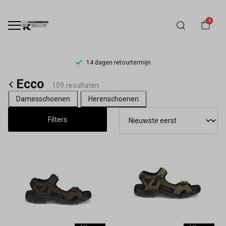
0
14 dagen retourtermijn
ECCO
Ecco
109 resultaten
Schoenen
Damesschoenen
Herenschoenen
Kopen
Filters
|
Comfort
&
Stijl