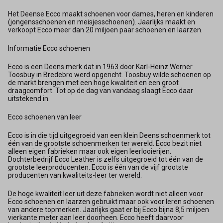
Het Deense Ecco maakt schoenen voor dames, heren en kinderen
(jongensschoenen en meisjesschoenen). Jaarlijks maakt en
verkoopt Ecco meer dan 20 miljoen paar schoenen en laarzen.
Informatie Ecco schoenen
Ecco is een Deens merk dat in 1963 door Karl-Heinz Werner
Toosbuy in Bredebro werd opgericht. Toosbuy wilde schoenen op
de markt brengen met een hoge kwaliteit en een groot
draagcomfort. Tot op de dag van vandaag slaagt Ecco daar
uitstekend in.
Ecco schoenen van leer
Ecco is in die tijd uitgegroeid van een klein Deens schoenmerk tot
één van de grootste schoenmerken ter wereld. Ecco bezit niet
alleen eigen fabrieken maar ook eigen leerlooierijen.
Dochterbedrijf Ecco Leather is zelfs uitgegroeid tot één van de
grootste leerproducenten. Ecco is één van de vijf grootste
producenten van kwaliteits-leer ter wereld.
De hoge kwaliteit leer uit deze fabrieken wordt niet alleen voor
Ecco schoenen en laarzen gebruikt maar ook voor leren schoenen
van andere topmerken. Jaarlijks gaat er bij Ecco bijna 8,5 miljoen
vierkante meter aan leer doorheen. Ecco heeft daarvoor