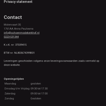
Privacy statement
Contact
Molenvaart 35
1761AA Anna Paulowna
info@schoenmodekerkhof.nl
0223-531344
K.v.K. nr: 37039415
BTW nr: NL803674399B01
Leveringen geschieden volgens onze leveringsvoorwaarden zoals vermeld op
deze website.
Openingstijden
Maandag
gesloten
Dinsdag t/m Vrijdag
09:30 tot 17.30
Zaterdag
09:00 tot 17:00
Zondag
Gesloten