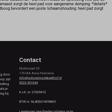
aarnaast zorgt de heel pad voor aangename demping. *details*
etboog bevordert een juiste lichaamshouding: heel pad zorgt
Contact
Molenvaart 35
1761AA Anna Paulowna
ag door
info@schoenmodekerkhof.nl
hop zijn
0223-531344
telling
als je
K.v.K. nr: 37039415
ag bij
BTW nr: NL803674399B01
Leveringen geschieden volgens onze