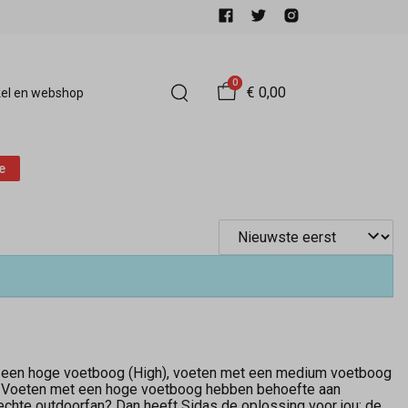
0
€ 0,00
el en webshop
e
et een hoge voetboog (High), voeten met een medium voetboog
l! Voeten met een hoge voetboog hebben behoefte aan
echte outdoorfan? Dan heeft Sidas de oplossing voor jou: de