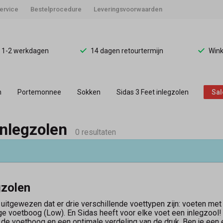
ervice
Bestelprocedure
Leveringsvoorwaarden
d 1-2 werkdagen
14 dagen retourtermijn
Wink
n
Portemonnee
Sokken
Sidas 3 Feet inlegzolen
Sal
inlegzolen
0 resultaten
gzolen
uitgewezen dat er drie verschillende voettypen zijn: voeten m
ge voetboog (Low). En Sidas heeft voor elke voet een inlegzoo
 de voetboog en een optimale verdeling van de druk. Ben je een 