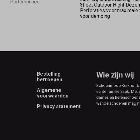
Schoenmode
Portemonnee
3Feet Outdoor High! Deze i
Perforaties voor maximale v
voor demping
Kerkhof
Footer
Wie zijn wij
Bestelling
herroepen
Schoenmode Kerkhof best
Algemene
echte familie zaak. Met 
voorwaarden
dames en herenschoenen
wandelschoenen mag ni
Privacy statement