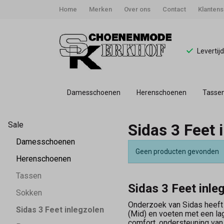
Home
Merken
Over ons
Contact
Klantens
Levertij
Damesschoenen
Herenschoenen
Tasse
Sidas
Sale
Sidas 3 Feet 
3
Damesschoenen
Geen producten gevonden
Feet
Herenschoenen
Tassen
inlegzolen
Sidas 3 Feet inle
Sokken
-
Onderzoek van Sidas heeft 
Sidas 3 Feet inlegzolen
(Mid) en voeten met een la
comfort, ondersteuning van