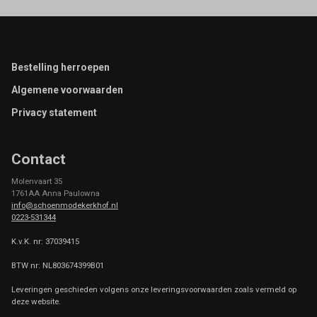
Footer
Bestelling herroepen
Algemene voorwaarden
Privacy statement
Contact
Molenvaart 35
1761AA Anna Paulowna
info@schoenmodekerkhof.nl
0223-531344
K.v.K. nr: 37039415
BTW nr: NL803674399B01
Leveringen geschieden volgens onze leveringsvoorwaarden zoals vermeld op
deze website.