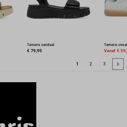
Tamaris sandaal
Tamaris snea
€ 79,95
Vanaf € 59
1
2
3