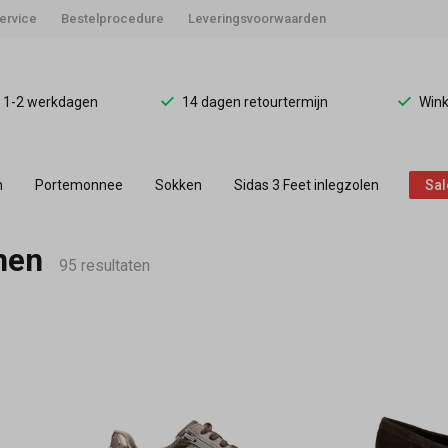
ervice
Bestelprocedure
Leveringsvoorwaarden
d 1-2 werkdagen
14 dagen retourtermijn
Wink
n
Portemonnee
Sokken
Sidas 3 Feet inlegzolen
Sal
nen
95 resultaten