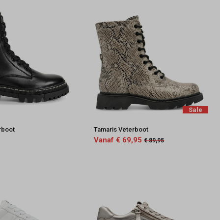
Sale
rboot
Tamaris Veterboot
Vanaf € 69,95
€ 89,95