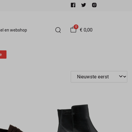
0
€ 0,00
el en webshop
e