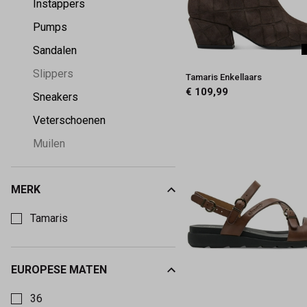
Instappers
Pumps
Sandalen
Slippers
Tamaris Enkellaars
€ 109,99
Sneakers
Veterschoenen
Muilen
MERK
Kies een Merk om op te filteren
Tamaris
EUROPESE MATEN
Kies een Europese maten om op te filteren
36