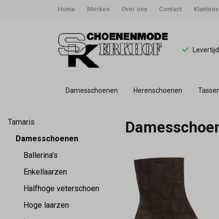
Home
Merken
Over ons
Contact
Klantens
Levertij
Damesschoenen
Herenschoenen
Tasse
Tamaris
Tamaris
Damesschoe
damesschoenen
Damesschoenen
-
Ballerina's
Enkellaarzen
Schoenmode
Halfhoge veterschoen
Kerkhof
Hoge laarzen