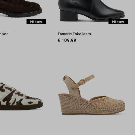
Nieuw
Nieuw
apper
Tamaris Enkellaars
€ 109,99