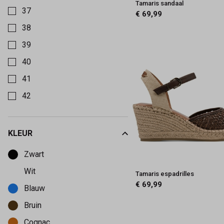
Tamaris sandaal
37
€ 69,99
38
39
40
41
42
KLEUR
Kies een Kleur om op te filteren
Zwart
Wit
Tamaris espadrilles
€ 69,99
Blauw
Bruin
Cognac